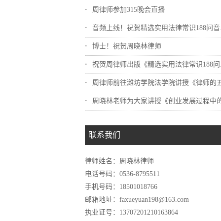
周律师参加315晚会直播
音频上线！祝贺精选实用法律常识188问音..
博士！祝贺周晓林律师
祝贺周律师出版《精选实用法律常识188问..
周律师前往潍坊学院法学院讲授《律师的五重..
周晓林老师为大家讲授《创业发展过程中的那..
联系我们
律师姓名：周晓林律师
电话号码：0536-8795511
手机号码：18501018766
邮箱地址：faxueyuan198@163.com
执业证号：13707201210163864