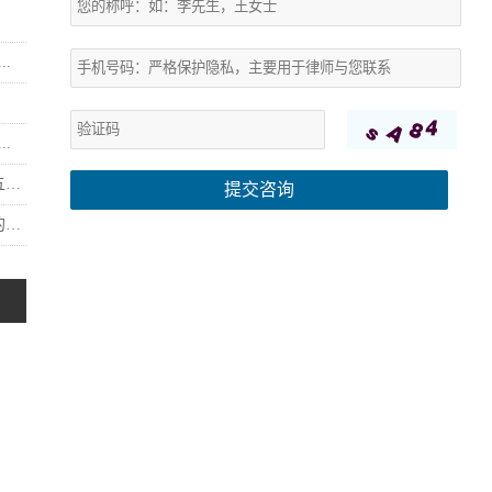
.
.
.
提交咨询
.