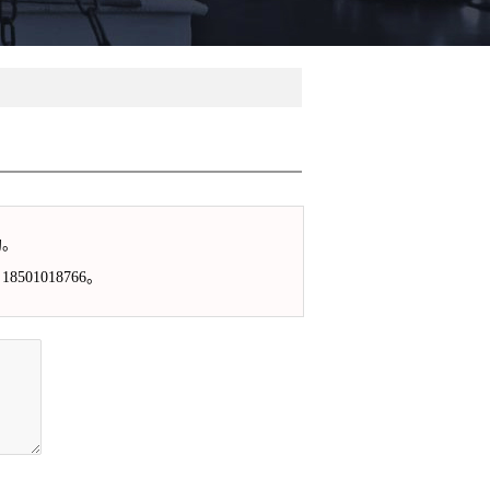
约。
1018766。