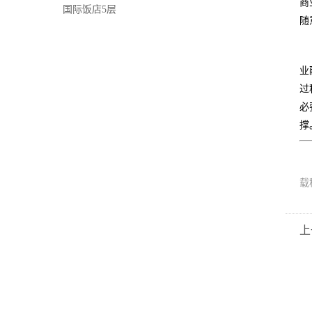
商
国际饭店5层
随
业
过
必
撑
载
上