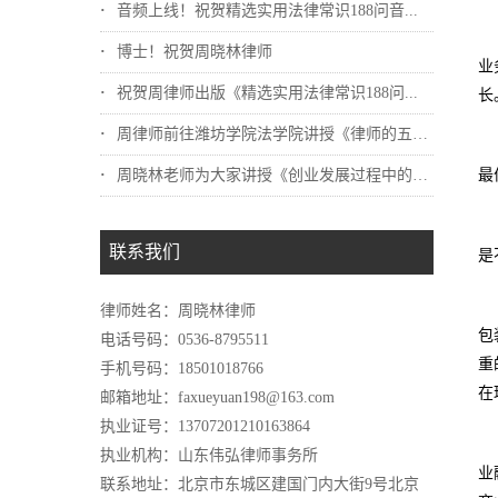
音频上线！祝贺精选实用法律常识188问音...
博士！祝贺周晓林律师
业
祝贺周律师出版《精选实用法律常识188问...
长
周律师前往潍坊学院法学院讲授《律师的五重...
周晓林老师为大家讲授《创业发展过程中的那...
最
联系我们
是
律师姓名：周晓林律师
包
电话号码：0536-8795511
重
手机号码：18501018766
在
邮箱地址：faxueyuan198@163.com
执业证号：13707201210163864
执业机构：山东伟弘律师事务所
业
联系地址：北京市东城区建国门内大街9号北京